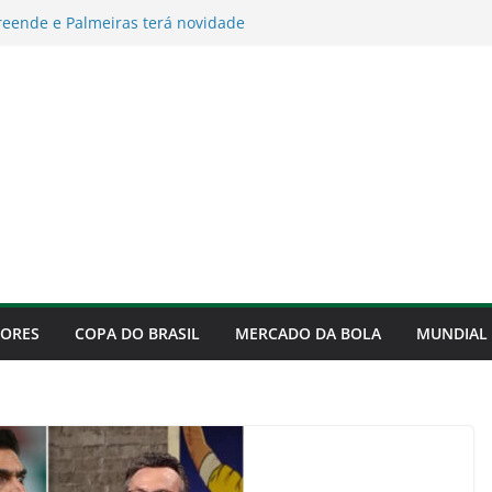
eende e Palmeiras terá novidade
 quartas da Copa do Brasil
ce na terça-feira o rival das quartas da
 veja os sete possíveis adversários
va com Murilo até 2029
explica como irá montar o time do Palmeiras
e 2026
revela motivo que faz continuar no Palmeiras
DORES
COPA DO BRASIL
MERCADO DA BOLA
MUNDIAL 