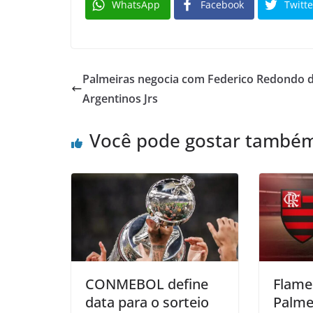
WhatsApp
Facebook
Twitte
Palmeiras negocia com Federico Redondo 
Argentinos Jrs
Você pode gostar també
CONMEBOL define
Flame
data para o sorteio
Palme