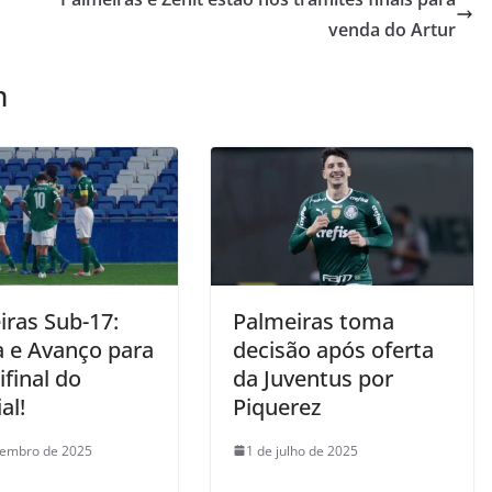
venda do Artur
m
iras Sub-17:
Palmeiras toma
a e Avanço para
decisão após oferta
final do
da Juventus por
al!
Piquerez
tembro de 2025
1 de julho de 2025