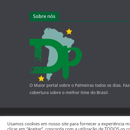
Sobre nós
O Maior portal sobre o Palmeiras todos os dias. Fa
cobertura sobre o melhor time do Brasil.
Copyright © 2026
Dá-Lhe Palestra
. Todos os direito
Usamos cookies em nosso site para fornecer a experiência mai
Tema:
ColorMag
por ThemeGrill. Powered by
WordP
clicar em “Aceitar”, concorda com a utilização de TODOS os c