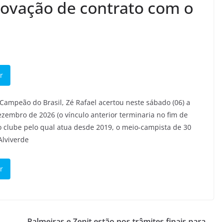
novação de contrato com o
r
ampeão do Brasil, Zé Rafael acertou neste sábado (06) a
zembro de 2026 (o vínculo anterior terminaria no fim de
 o clube pelo qual atua desde 2019, o meio-campista de 30
Alviverde
r
Palmeiras e Zenit estão nos trâmites finais para