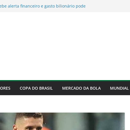
ebe alerta financeiro e gasto bilionário pode
o do clube em risco
 revela motivo que faz continuar no Palmeiras
ume culpa pela derrota para o Fortaleza e
ificação
de para o Fortaleza, mas confirma
 às quartas da Copa do Brasil
ra na disputa por Luiz Henrique e pode
 com o Flamengo
DORES
COPA DO BRASIL
MERCADO DA BOLA
MUNDIAL 