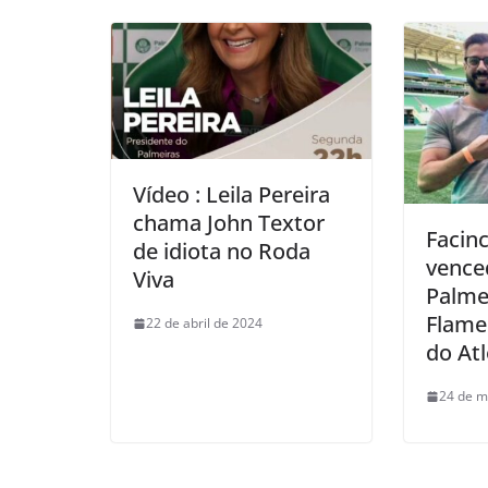
Vídeo : Leila Pereira
chama John Textor
Facinc
de idiota no Roda
vence
Viva
Palme
Flame
22 de abril de 2024
do At
24 de m