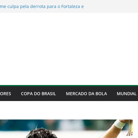
me culpa pela derrota para o Fortaleza e
icação
ce na terça-feira o rival das quartas da
 veja os sete possíveis adversários
va com Murilo até 2029
explica como irá montar o time do Palmeiras
e 2026
revela motivo que faz continuar no Palmeiras
DORES
COPA DO BRASIL
MERCADO DA BOLA
MUNDIAL 