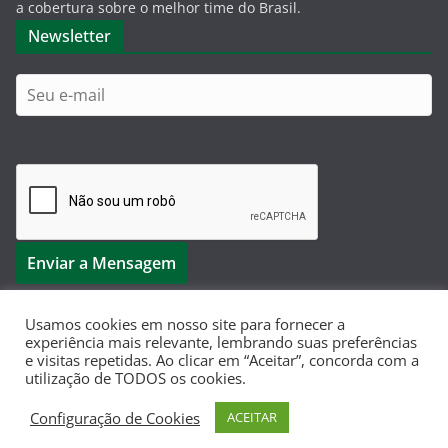
a cobertura sobre o melhor time do Brasil.
Newsletter
Usamos cookies em nosso site para fornecer a
experiência mais relevante, lembrando suas preferências
e visitas repetidas. Ao clicar em “Aceitar”, concorda com a
Copyright © 2026
Dá-Lhe Palestra
. Todos os direitos
utilização de TODOS os cookies.
reservados.
Configuração de Cookies
ACEITAR
Tema:
ColorMag
por ThemeGrill. Powered by
WordPress
.