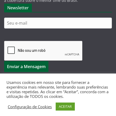
a cobertura sobre o melhor time do Brasil.
Newsletter
Usamos cookies em nosso site para fornecer a
experiência mais relevante, lembrando suas preferências
e visitas repetidas. Ao clicar em “Aceitar”, concorda com a
Copyright © 2026
Dá-Lhe Palestra
. Todos os direitos
utilização de TODOS os cookies.
reservados.
Configuração de Cookies
ACEITAR
Tema:
ColorMag
por ThemeGrill. Powered by
WordPress
.