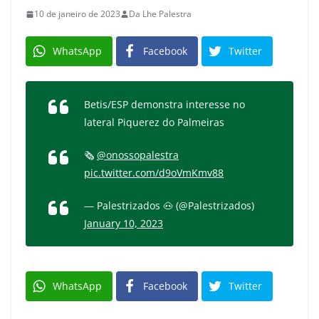
10 de janeiro de 2023
Da Lhe Palestra
WhatsApp
Facebook
Twitter
Betis/ESP demonstra interesse no
lateral Piquerez do Palmeiras
🗞️
@onossopalestra
pic.twitter.com/d9oVmKmv88
— Palestrizados 🐽 (@Palestrizados)
January 10, 2023
WhatsApp
Facebook
Twitter