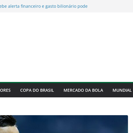
ebe alerta financeiro e gasto bilionário pode
o do clube em risco
 revela motivo que faz continuar no Palmeiras
ume culpa pela derrota para o Fortaleza e
ificação
de para o Fortaleza, mas confirma
 às quartas da Copa do Brasil
ra na disputa por Luiz Henrique e pode
 com o Flamengo
DORES
COPA DO BRASIL
MERCADO DA BOLA
MUNDIAL 