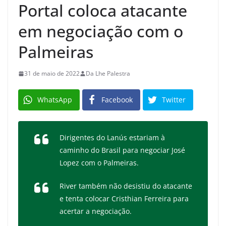
Portal coloca atacante
em negociação com o
Palmeiras
31 de maio de 2022
Da Lhe Palestra
WhatsApp
Facebook
Twitter
Dirigentes do Lanús estariam à
caminho do Brasil para negociar José
Lopez com o Palmeiras.
River também não desistiu do atacante
e tenta colocar Cristhian Ferreira para
acertar a negociação.