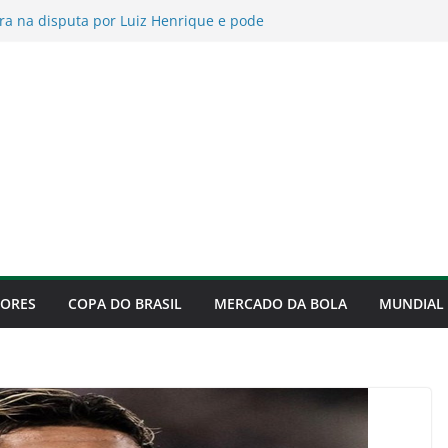
de para o Fortaleza, mas confirma
 às quartas da Copa do Brasil
ra na disputa por Luiz Henrique e pode
 com o Flamengo
 explica como irá montar o time do Palmeiras
te 2026
 revela motivo que faz continuar no Palmeiras
ume culpa pela derrota para o Fortaleza e
ificação
DORES
COPA DO BRASIL
MERCADO DA BOLA
MUNDIAL 