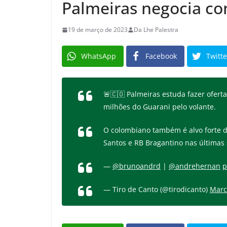
Palmeiras negocia co
19 de março de 2023
Da Lhe Palestra
WhatsApp
Facebook
Twitte
🚨🇨🇴 Palmeiras estuda fazer oferta
milhões do Guarani pelo volante.
O colombiano também é alvo forte d
Santos e RB Bragantino nas últimas
—
@brunoandrd
|
@andrehernan
p
— Tiro de Canto (@tirodicanto)
Marc