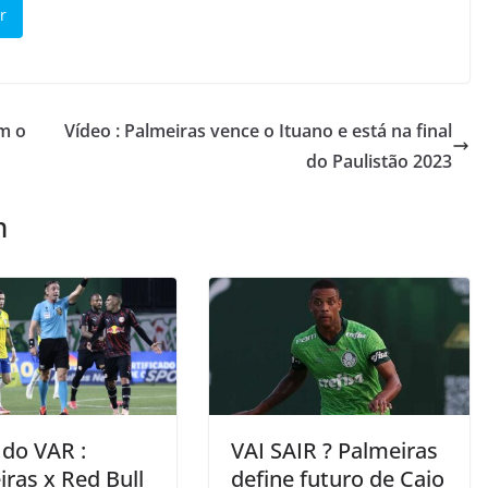
r
m o
Vídeo : Palmeiras vence o Ituano e está na final
do Paulistão 2023
m
 do VAR :
VAI SAIR ? Palmeiras
ras x Red Bull
define futuro de Caio