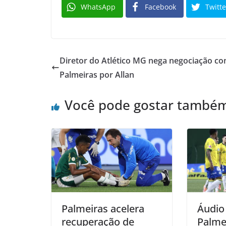
WhatsApp
Facebook
Twitte
Diretor do Atlético MG nega negociação co
Palmeiras por Allan
Você pode gostar també
Palmeiras acelera
Áudio
recuperação de
Palmei