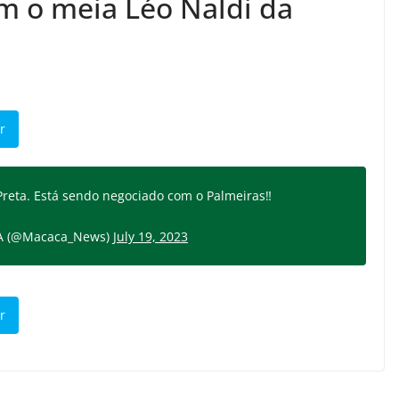
m o meia Léo Naldi da
r
Preta. Está sendo negociado com o Palmeiras‼️
A (@Macaca_News)
July 19, 2023
r