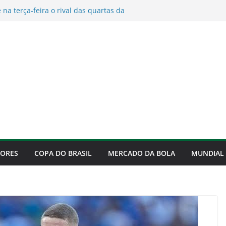
na terça-feira o rival das quartas da
ja os sete possíveis adversários
enrique e Flamengo encerram
reviravolta
arbitragem para Palmeiras x Cerro nas
adores 2026
voca após eliminação do Timão e agita
ras
de e Palmeiras terá novidade
artas da Copa do Brasil
DORES
COPA DO BRASIL
MERCADO DA BOLA
MUNDIAL 