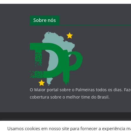
Sobre nós
O Maior portal sobre o Palmeiras todos os dias. Fa
cobertura sobre o melhor time do Brasil.
Copyright © 2026
Dá-Lhe Palestra
. Todos os direito
Usamos cookies em nosso site para fornecer a experiência mai
Tema:
ColorMag
por ThemeGrill. Powered by
WordP