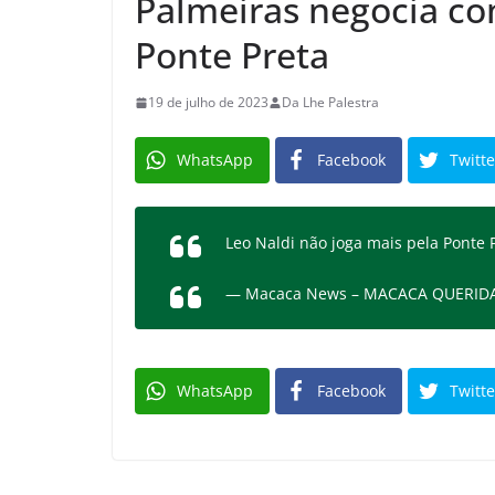
Palmeiras negocia co
Ponte Preta
19 de julho de 2023
Da Lhe Palestra
WhatsApp
Facebook
Twitte
Leo Naldi não joga mais pela Ponte 
— Macaca News – MACACA QUERID
WhatsApp
Facebook
Twitte