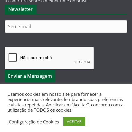
a cobertura sobre o melhor time do Brasil.
Newsletter
Usamos cookies em nosso site para fornecer a
experiência mais relevante, lembrando suas preferências
e visitas repetidas. Ao clicar em “Aceitar”, concorda com a
Copyright © 2026
Dá-Lhe Palestra
. Todos os direitos
utilização de TODOS os cookies.
reservados.
Configuração de Cookies
ACEITAR
Tema:
ColorMag
por ThemeGrill. Powered by
WordPress
.