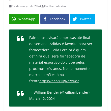
12 de março de 2024
Da Lhe Palestra
WhatsApp
Facebook
Twitter
Palmeiras avisará empresas até final
da semana; Adidas é favorita para ser
fornecedora. Leila Pereira é quem
definirá qual será fornecedora de
material esportivo do clube pelos
próximos três anos. Neste momento,
marca alemã está na
frente
https://t.co/YHgRezzKe2
— William Bender (@williambender)
March 12, 2024