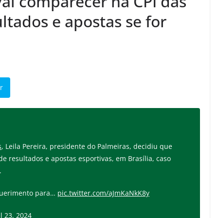
 vai comparecer na CPI das
ltados e apostas se for
r
s
, Leila Pereira, presidente do Palmeiras, decidiu que
 resultados e apostas esportivas, em Brasília, caso
.
querimento para…
pic.twitter.com/aJmKaNkK8y
l 23, 2024