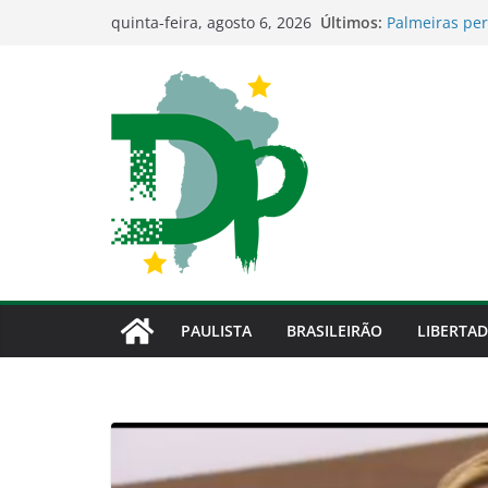
Pular
Palmeiras ass
Últimos:
quinta-feira, agosto 6, 2026
valoriza class
para
Palmeiras per
o
classificação
conteúdo
Palmeiras ren
Abel Ferreira
para o restan
Abel Ferreira
PAULISTA
BRASILEIRÃO
LIBERTA