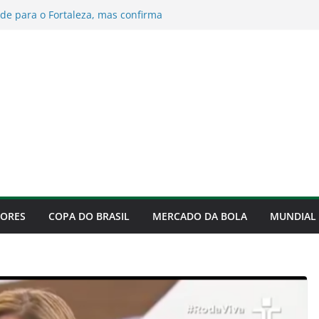
ume culpa pela derrota para o Fortaleza e
ificação
de para o Fortaleza, mas confirma
 às quartas da Copa do Brasil
ova com Murilo até 2029
 explica como irá montar o time do Palmeiras
te 2026
 revela motivo que faz continuar no Palmeiras
DORES
COPA DO BRASIL
MERCADO DA BOLA
MUNDIAL 