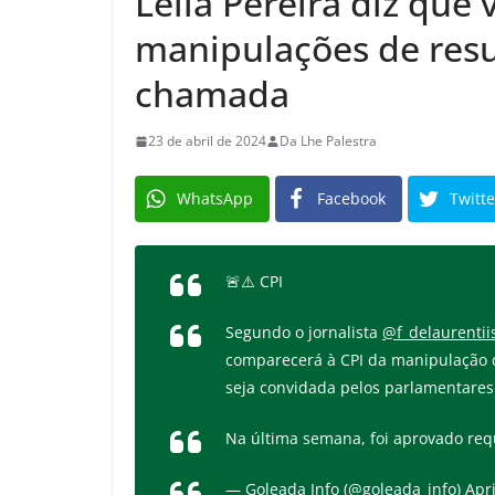
Leila Pereira diz que
manipulações de resu
chamada
23 de abril de 2024
Da Lhe Palestra
WhatsApp
Facebook
Twitte
🚨⚠️ CPI
Segundo o jornalista
@f_delaurentii
comparecerá à CPI da manipulação de
seja convidada pelos parlamentares
Na última semana, foi aprovado re
— Goleada Info (@goleada_info)
Apri