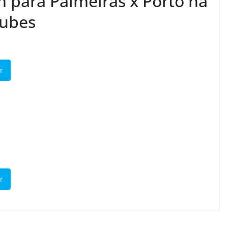
m para Palmeiras x Porto na
lubes
r
r