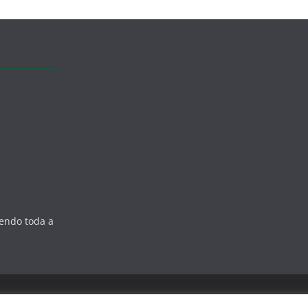
zendo toda a
s reservados.