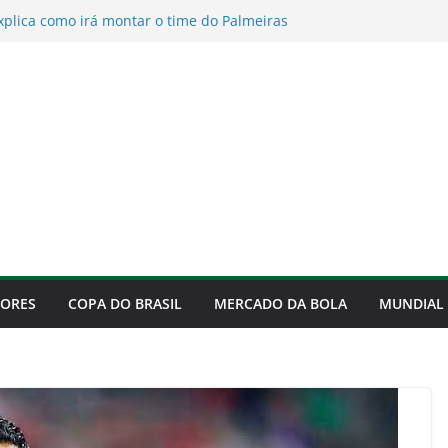
explica como irá montar o time do Palmeiras
e 2026
provoca após eliminação do Timão e agita
meiras
eende e Palmeiras terá novidade
 quartas da Copa do Brasil
ce na terça-feira o rival das quartas da
 veja os sete possíveis adversários
va com Murilo até 2029
DORES
COPA DO BRASIL
MERCADO DA BOLA
MUNDIAL 