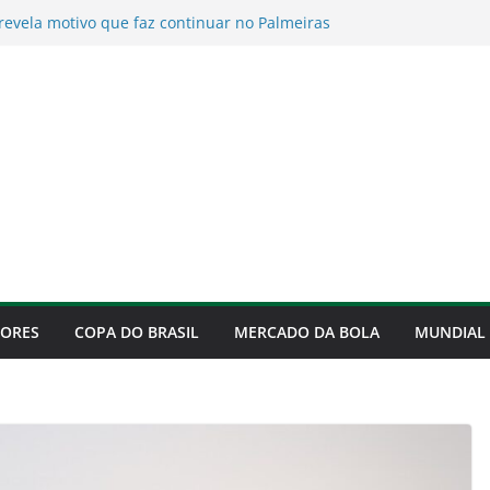
 revela motivo que faz continuar no Palmeiras
ume culpa pela derrota para o Fortaleza e
ificação
de para o Fortaleza, mas confirma
 às quartas da Copa do Brasil
ra na disputa por Luiz Henrique e pode
 com o Flamengo
ebe alerta financeiro e gasto bilionário pode
o do clube em risco
DORES
COPA DO BRASIL
MERCADO DA BOLA
MUNDIAL 