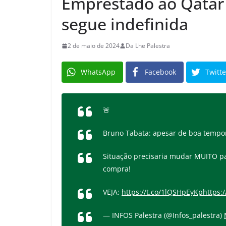
Emprestado ao Qatar 
segue indefinida
2 de maio de 2024
Da Lhe Palestra
WhatsApp
Facebook
Twitte
🚨
Bruno Tabata: apesar de boa tempo
Situação precisaria mudar MUITO pa
compra!
VEJA:
https://t.co/1lQSHpEyKp
https:
— INFOS Palestra (@Infos_palestra)