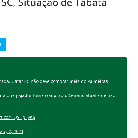
SC, Situação de Tabata
r
rada, Qatar SC não deve comprar meia do Palmeiras
ra que jogador fosse comprado. Cenário atual é de não
//t.co/1lQSHpEyKp
May 2, 2024