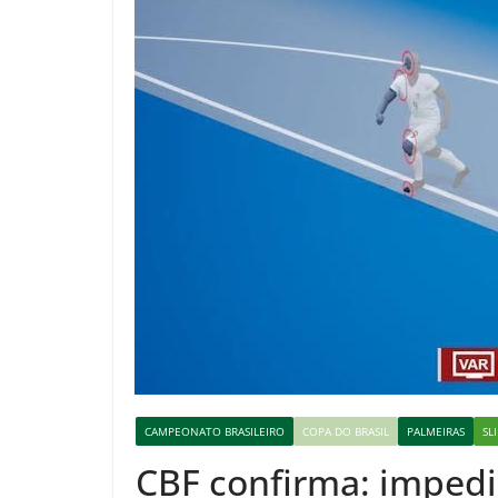
CAMPEONATO BRASILEIRO
COPA DO BRASIL
PALMEIRAS
SL
CBF confirma: imped