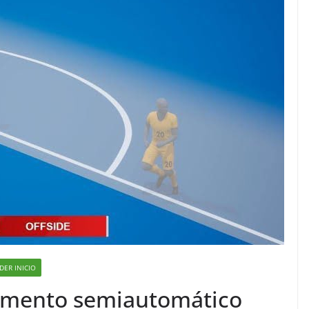
IDER INICIO
imento semiautomático