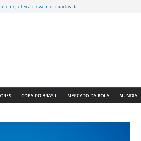
na terça-feira o rival das quartas da
ja os sete possíveis adversários
enrique e Flamengo encerram
reviravolta
arbitragem para Palmeiras x Cerro nas
adores 2026
voca após eliminação do Timão e agita
ras
de e Palmeiras terá novidade
artas da Copa do Brasil
DORES
COPA DO BRASIL
MERCADO DA BOLA
MUNDIAL 